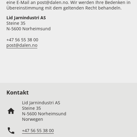
eine E-Mail an post@dalen.no. Wir werden Ihre Bedenken in
Übereinstimmung mit dem geltenden Recht behandeln.
Lid Jarnindustri AS
Steine 35
N-5600 Norheimsund
+47 56 55 38 00
post@dalen.no
Kontakt
Lid Jarnindustri AS
Steine 35
home
N-5600 Norheimsund
Norwegen
phone
+47 56 55 38 00